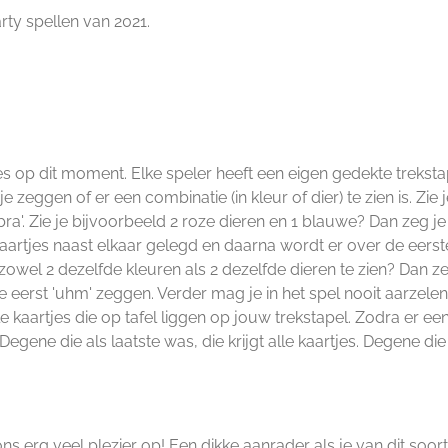
rty spellen van 2021.
jes op dit moment. Elke speler heeft een eigen gedekte trekst
eggen of er een combinatie (in kleur of dier) te zien is. Zie 
ra'. Zie je bijvoorbeeld 2 roze dieren en 1 blauwe? Dan zeg je '
 3 kaartjes naast elkaar gelegd en daarna wordt er over de eers
 zowel 2 dezelfde kleuren als 2 dezelfde dieren te zien? Dan ze
e eerst 'uhm' zeggen. Verder mag je in het spel nooit aarzelen
lle kaartjes die op tafel liggen op jouw trekstapel. Zodra er ee
Degene die als laatste was, die krijgt alle kaartjes. Degene die
 ons erg veel plezier op! Een dikke aanrader als je van dit soort