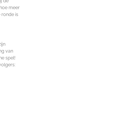
j de
, hoe meer
 ronde is
ijn
ong van
he spel!
olgers: