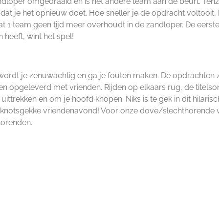
ndloper omgedraaid en is het andere team aan de beurt. Tenzi
dat je het opnieuw doet. Hoe sneller je de opdracht voltooit
t 1 team geen tijd meer overhoudt in de zandloper. De eerste
heeft, wint het spel!
 wordt je zenuwachtig en ga je fouten maken. De opdrachten z
n opgeleverd met vrienden. Rijden op elkaars rug, de titels
ittrekken en om je hoofd knopen. Niks is te gek in dit hilarisc
 knotsgekke vriendenavond! Voor onze dove/slechthorende v
thorenden.