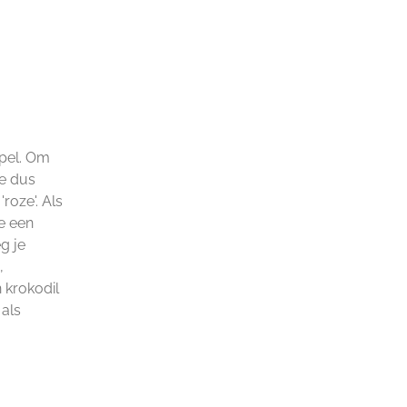
apel. Om
je dus
roze'. Als
te een
g je
,
n krokodil
 als