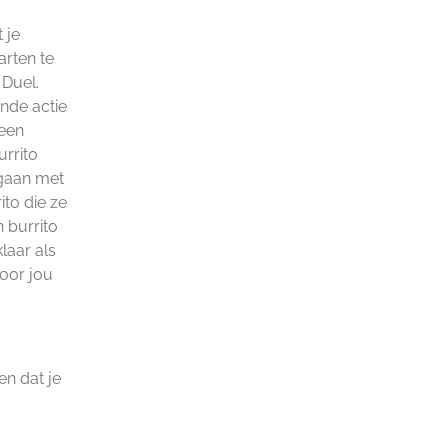
 je
arten te
 Duel.
ende actie
 een
urrito
 gaan met
ito die ze
n burrito
laar als
voor jou
en dat je