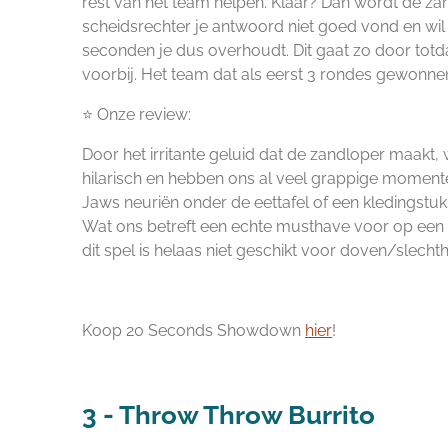
rest van het team helpen. Klaar? Dan wordt de za
scheidsrechter je antwoord niet goed vond en wil 
seconden je dus overhoudt. Dit gaat zo door totda
voorbij. Het team dat als eerst 3 rondes gewonnen 
⭐ Onze review:
Door het irritante geluid dat de zandloper maakt,
hilarisch en hebben ons al veel grappige momente
Jaws neuriën onder de eettafel of een kledingstuk u
Wat ons betreft een echte musthave voor op een
dit spel is helaas niet geschikt voor doven/slech
Koop 20 Seconds Showdown
hier
!
3 - Throw Throw Burrito