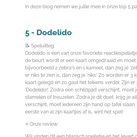
In deze blog nemen we jullie mee in onze top 5 pa
5 -
Dodelido
📝 Speluitleg:
Dodelido is een van onze favoriete reactiespellet
de beurt wordt er een kaart omgedraaid en moet je z
bijvoorbeeld 2 zebra's en 1 kameel, dan zeg je 'zeb
er niks te zien is, dan zeg je 'niks'. Zo worden er
kaart gelegd en zo gaat het telkens verder. Zijn er
'Dodelido!'. Zodra een schildpad verschijnt, moet j
stamelen of treuzelen. Zodra je dit doet, krijg je a
verschijnt, moet iedereen zijn hand op tafel slaan. 
eerste van al zijn kaartjes af is, wint het spel!
⭐ Onze review:
Wij vinden dit een hilarisch spelletje en het levert