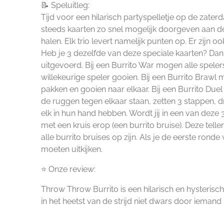
📝 Speluitleg:
Tijd voor een hilarisch partyspelletje op de zater
steeds kaarten zo snel mogelijk doorgeven aan de
halen. Elk trio levert namelijk punten op. Er zijn o
Heb je 3 dezelfde van deze speciale kaarten? Dan 
uitgevoerd. Bij een Burrito War mogen alle speler
willekeurige speler gooien. Bij een Burrito Brawl
pakken en gooien naar elkaar. Bij een Burrito Due
de ruggen tegen elkaar staan, zetten 3 stappen, d
elk in hun hand hebben. Wordt jij in een van deze 3
met een kruis erop (een burrito bruise). Deze telle
alle burrito bruises op zijn. Als je de eerste rond
moeten uitkijken.
⭐ Onze review:
Throw Throw Burrito is een hilarisch en hysterisch
in het heetst van de strijd niet dwars door iemand 