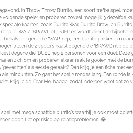
dagavond. In Throw Throw Burrito, een soort trefbalspel, moet
 volgende speler en proberen zoveel mogelijk 3 dezelfde ka
ok speciale kaarten, zoals Burrito War, Burrito Brawl en Burrito
roep je ‘WAR’, ‘BRAWL’ of ‘DUEL’ en wordt direct de bijbehor
s, behalve degene die ‘WAR’ riep, een burrito pakken en naar
 mogen alleen de 2 spelers naast degene die ‘BRAWL’ riep de b
l kiest degene die ‘DUEL’ riep 2 personen voor een duel. Deze
raaien zich om en proberen elkaar raak te gooien met de burr
 ‘gevechten’ als eerste geraakt? Dan krijg je een fiche met ee
n als minpunten. Zo gaat het spel 2 rondes lang. Een ronde is k
e wint, krijg je de ‘Fear Me’-badge, zodat iedereen weet dat ze 
 spel met mega schattige burrito’s waarbij je ook moet oplett
heen gooit. Let op: risico op relatieproblemen. 😂