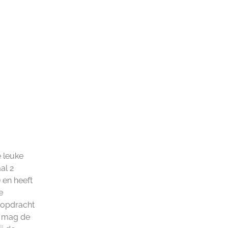
 leuke
al 2
 en heeft
e
e opdracht
n mag de