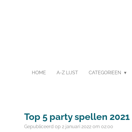
Ga
direct
naar
de
hoofdinhoud
HOME
A-Z LIJST
CATEGORIEEN
Top 5 party spellen 2021
Gepubliceerd op 2 januari 2022 om 02:00