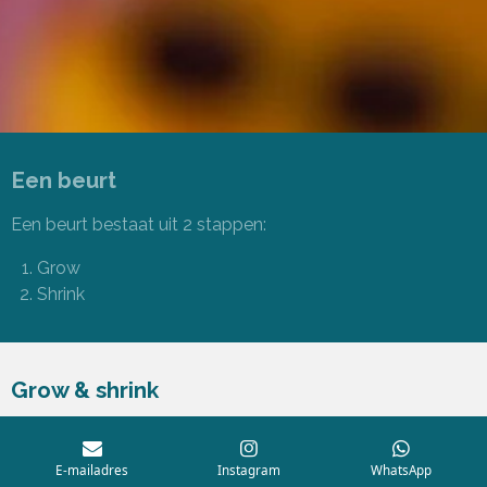
Een beurt
Een beurt bestaat uit 2 stappen:
Grow
Shrink
Grow & shrink
Aan het begin van je beurt gooi je de growth en shrink
dice. Eerst bepaal je welke kant jouw kolonie op gaat
E-mailadres
Instagram
WhatsApp
lopen, je mag vanaf de startpositie ‘gratis’ draaien. Je