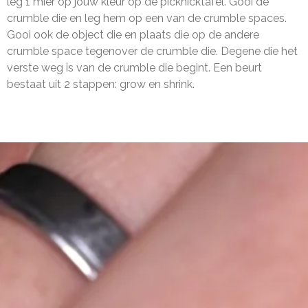
leg 1 mier op jouw kleur op de picknicktafel. Gooi de
crumble die en leg hem op een van de crumble spaces.
Gooi ook de object die en plaats die op de andere
crumble space tegenover de crumble die. Degene die het
verste weg is van de crumble die begint. Een beurt
bestaat uit 2 stappen: grow en shrink.