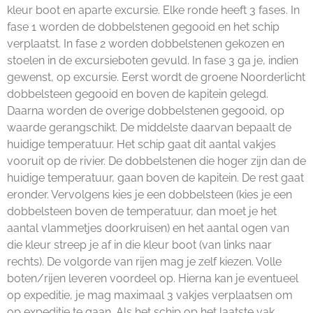
kleur boot en aparte excursie. Elke ronde heeft 3 fases. In
fase 1 worden de dobbelstenen gegooid en het schip
verplaatst. In fase 2 worden dobbelstenen gekozen en
stoelen in de excursieboten gevuld. In fase 3 ga je, indien
gewenst, op excursie. Eerst wordt de groene Noorderlicht
dobbelsteen gegooid en boven de kapitein gelegd.
Daarna worden de overige dobbelstenen gegooid, op
waarde gerangschikt. De middelste daarvan bepaalt de
huidige temperatuur. Het schip gaat dit aantal vakjes
vooruit op de rivier. De dobbelstenen die hoger zijn dan de
huidige temperatuur, gaan boven de kapitein. De rest gaat
eronder. Vervolgens kies je een dobbelsteen (kies je een
dobbelsteen boven de temperatuur, dan moet je het
aantal vlammetjes doorkruisen) en het aantal ogen van
die kleur streep je af in die kleur boot (van links naar
rechts). De volgorde van rijen mag je zelf kiezen. Volle
boten/rijen leveren voordeel op. Hierna kan je eventueel
op expeditie, je mag maximaal 3 vakjes verplaatsen om
op expeditie te gaan. Als het schip op het laatste vak