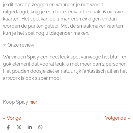
je dit hardop zeggen en wanneer je niet wordt
uitgedaagd, krijg je een trofeeënkaart en pakt 6 nieuwe
kaarten. Het spel kan op 3 manieren eindigen en dan
worden de punten geteld. Met de smaakmaker kaarten
kun je het spel nog uitdagender maken.
⭐ Onze review:
Wij vinden Spicy een heel leuk spel vanwege het bluf- en
gok element dat vooral leuk is met meer dan 2 personen.
Het gouden doosje ziet er natuurlijk fantastisch uit en het
artwork is ook super mooi!
Koop Spicy
hier
!
«
Vorige
Volgende
»
D
D
S
D