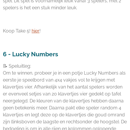
spel. Dit spel is voornamelijk leuk vanaf 3 spelers, met 2
spelers is het een stuk minder leuk.
Koop Take 5!
hier
!
6 - Lucky Numbers
📝 Speluitleg:
Om te winnen, probeer je in een potje Lucky Numbers als
eerste je speelbord van 4x4 vakjes vol te krijgen met
klavertjes vier. Afhankelijk van het aantal spelers worden
er evenveel setjes van 20 klavertjes vier gedekt op tafel
neergelegd. De kleuren van de klavertjes hebben daarna
geen betekenis meer. Daarna pakt elke speler random 4
klavertjes en legt deze op de klavertjes die goud omrand
zijn (linksboven de laagste en rechtsonder de hoogste). De
bedoeling is om in alle rijen en kolommen oplopende