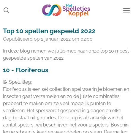
Ga
direct
naar
de
Top 10 spellen gespeeld 2022
hoofdinhoud
Gepubliceerd op 2 januari 2022 om 02:00
In deze blog nemen we jullie mee naar onze top 10 meest
gespeelde spellen van 2022.
10 -
Floriferous
📝 Speluitleg:
Floriferous is een set collection spel waarin je bloemen en
insecten gaat verzamelen en zo de juiste combinaties
probeert te maken om zo veel mogelijk punten te
verdienen. Het spel wordt gespeeld in 3 dagen en elke
dag bestaat uit 5 rondes. De setup is afhankelijk van het
aantal spelers, wij beschrijven het voor 2 spelers. Bovenin
leg je 3 bounty kaarten waar doelen op staan. Daarna leg