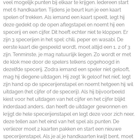
veel mogelijk punten bij elkaar te krijgen. Iedereen start
met 6 handkaarten. Tijdens je beurt kun je een kaart
spelen of trekken. Als iemand een kaart speelt, legt hij
deze gedekt op de open aflegstapel en noemt hij een
specerij en een cijfer. Dit hoeft echter niet te kloppen. Er
zijn 3 specerijen in het spel: chili, peper en wasabi. De
eerste kaart die gespeeld wordt, moet altijd een 1, 2 of 3
zijn. Tenminste, je mag natuurlijk liegen. Zo wordt er met
de klok mee door de spelers telkens opgehoogd in
dezelfde specerij. Zodra iemand een speler niet gelooft,
mag hij diegene uitdagen. Hij zegt ‘ik geloof het niet’, legt
zijn hand op de specerijenstapel en noemt hetgeen hij wil
uitdagen (het cijfer of de specerij). Als hij bijvoorbeeld
kiest voor het uitdagen van het cijfer en het cijfer blijkt
inderdaad anders, dan heeft de uitdager gewonnen en
krijgt de hele specerijenstapel en legt deze voor zich neer,
deze tellen aan het eind van het spel als punten. De
verliezer moet 2 kaarten pakken en start een nieuwe
specerijenstapel. Als je al je handkaarten kwijt bent, moet