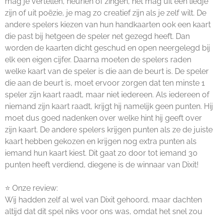
mag je vertellen, neuriën of zingen, het mag uit een liedje
zijn of uit poëzie, je mag zo creatief zijn als je zelf wilt. De
andere spelers kiezen van hun handkaarten ook een kaart
die past bij hetgeen de speler net gezegd heeft. Dan
worden de kaarten dicht geschud en open neergelegd bij
elk een eigen cijfer. Daarna moeten de spelers raden
welke kaart van de speler is die aan de beurt is. De speler
die aan de beurt is, moet ervoor zorgen dat ten minste 1
speler zijn kaart raadt, maar niet iedereen. Als iedereen of
niemand zijn kaart raadt, krijgt hij namelijk geen punten. Hij
moet dus goed nadenken over welke hint hij geeft over
zijn kaart. De andere spelers krijgen punten als ze de juiste
kaart hebben gekozen en krijgen nog extra punten als
iemand hun kaart kiest. Dit gaat zo door tot iemand 30
punten heeft verdiend, diegene is de winnaar van Dixit!
⭐ Onze review:
Wij hadden zelf al wel van Dixit gehoord, maar dachten
altijd dat dit spel niks voor ons was, omdat het snel zou