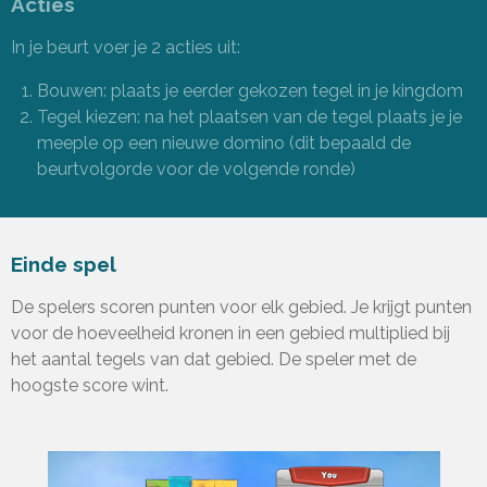
Acties
In je beurt voer je 2 acties uit:
Bouwen: plaats je eerder gekozen tegel in je kingdom
Tegel kiezen: na het plaatsen van de tegel plaats je je
meeple op een nieuwe domino (dit bepaald de
beurtvolgorde voor de volgende ronde)
Einde spel
De spelers scoren punten voor elk gebied. Je krijgt punten
voor de hoeveelheid kronen in een gebied multiplied bij
het aantal tegels van dat gebied. De speler met de
hoogste score wint.