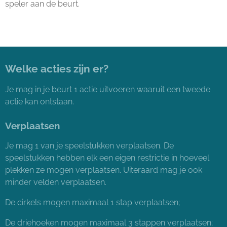
speler aan de beurt.
Welke acties zijn er?
Je mag in je beurt 1 actie uitvoeren waaruit een tweede
actie kan ontstaan.
Verplaatsen
Je mag 1 van je speelstukken verplaatsen. De
speelstukken hebben elk een eigen
restrictie in hoeveel
plekken ze mogen verplaatsen. Uiteraard mag je ook
minder velden verplaatsen.
De cirkels mogen maximaal 1 stap verplaatsen;
De driehoeken mogen maximaal 3 stappen verplaatsen;