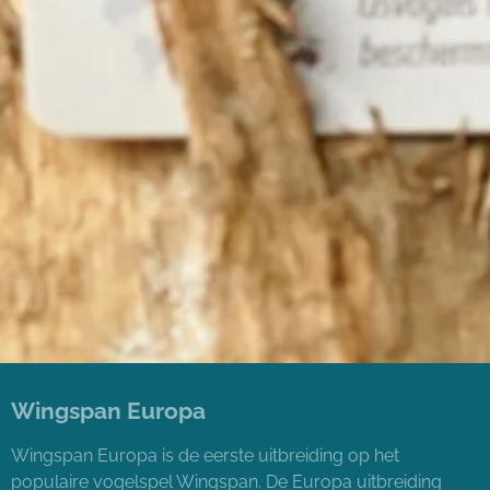
Wingspan Europa
Wingspan Europa is de eerste uitbreiding op het
populaire vogelspel Wingspan. De Europa uitbreiding