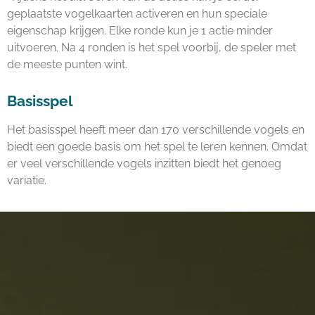
geplaatste vogelkaarten activeren en hun speciale
eigenschap krijgen. Elke ronde kun je 1 actie minder
uitvoeren. Na 4 ronden is het spel voorbij, de speler met
de meeste punten wint.
Basisspel
Het basisspel heeft meer dan 170 verschillende vogels en
biedt een goede basis om het spel te leren kennen. Omdat
er veel verschillende vogels inzitten biedt het genoeg
variatie.