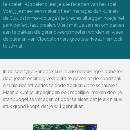
te spelen. Al spelend leer je alle facetten van het spel.
Voel jij je meer een maker of een manager, dan kunnen
de
Cloudstormer-collega's je precies uitleggen hoe je het
park perfect laat draaien. Werk met ze samen om parken
aan te pakken die gerenoveerd moeten worden en wees
de plannen van Cloudstormers grootste rivaal, Hemlock,
te slim af.
In de
speltype Sandbox kun je alle beperkingen opheffen
door jezelf oneindig veel geld te geven of de noodzaak
om nieuwe attracties te onderzoeken uit te schakelen.
Maar je kunt je uitdagingen ook moeilijker maken door je
startbudget te verlagen of door te eisen dat je elk nieuw
stuk grond koopt dat je wilt gebruiken.