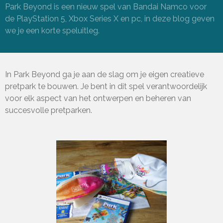
Park Beyond is een nieuw spel van Bandai Namco voor
de
PlayStation 5, Xbox Series X en pc
, in deze blog geven
we je een korte speluitleg.
In Park Beyond ga je aan de slag om je eigen creatieve
pretpark te bouwen. Je bent in dit spel verantwoordelijk
voor elk aspect van het ontwerpen en beheren van
succesvolle pretparken.