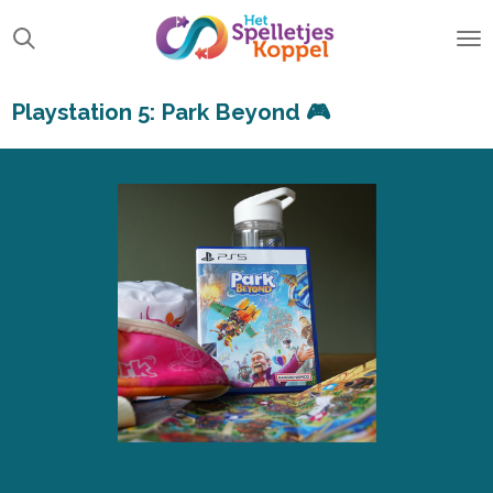
Ga
direct
naar
de
Playstation 5: Park Beyond 🎮
hoofdinhoud