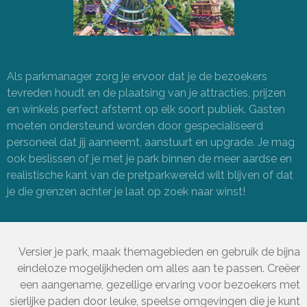
Als parkmanager zorg je ervoor dat je de bezoekers
tevreden houdt en de plaatsing van je attracties, prijzen
en winkels perfect afstemt op elk soort publiek. Gasten
moeten ondersteund worden door gespecialiseerd
personeel dat jij aanneemt, aanstuurt en upgrade. Je mag
ook beslissen of je met je park binnen de meer aardse en
realistische kant van de pretparkwereld wilt blijven of dat
je die grenzen achter je laat op zoek naar winst!
Versier je park, maak themagebieden en gebruik de bijna
eindeloze mogelijkheden om alles aan te passen. Creëer
een aangename, gezellige ervaring voor bezoekers met
sierlijke paden door leuke, speelse omgevingen die je kunt