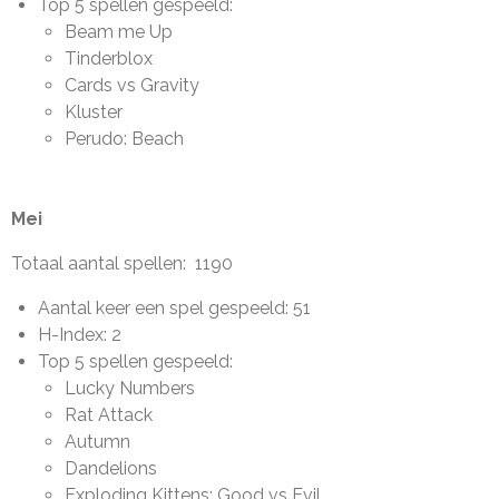
Top 5 spellen gespeeld:
Beam me Up
Tinderblox
Cards vs Gravity
Kluster
Perudo: Beach
Mei
Totaal aantal spellen: 1190
Aantal keer een spel gespeeld: 51
H-Index: 2
Top 5 spellen gespeeld:
Lucky Numbers
Rat Attack
Autumn
Dandelions
Exploding Kittens: Good vs Evil