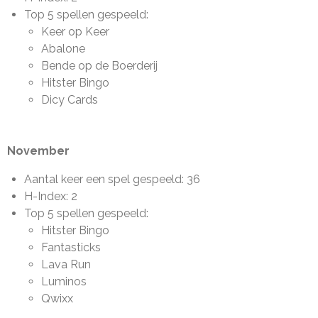
Top 5 spellen gespeeld:
Keer op Keer
Abalone
Bende op de Boerderij
Hitster Bingo
Dicy Cards
November
Aantal keer een spel gespeeld: 36
H-Index: 2
Top 5 spellen gespeeld:
Hitster Bingo
Fantasticks
Lava Run
Luminos
Qwixx