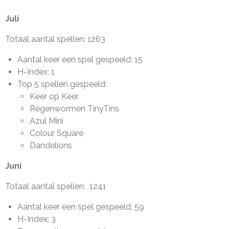
Juli
Totaal aantal spellen: 1263
Aantal keer een spel gespeeld: 15
H-Index: 1
Top 5 spellen gespeeld:
Keer op Keer
Regenwormen TinyTins
Azul Mini
Colour Square
Dandelions
Juni
Totaal aantal spellen: 1241
Aantal keer een spel gespeeld: 59
H-Index: 3