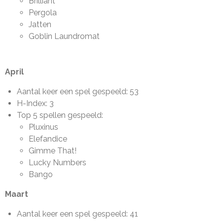
Brilliant
Pergola
Jatten
Goblin Laundromat
April
Aantal keer een spel gespeeld: 53
H-Index: 3
Top 5 spellen gespeeld:
Pluxinus
Elefandice
Gimme That!
Lucky Numbers
Bango
Maart
Aantal keer een spel gespeeld: 41