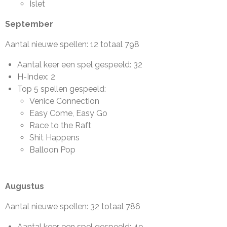
Islet
September
Aantal nieuwe spellen: 12 totaal 798
Aantal keer een spel gespeeld: 32
H-Index: 2
Top 5 spellen gespeeld:
Venice Connection
Easy Come, Easy Go
Race to the Raft
Shit Happens
Balloon Pop
Augustus
Aantal nieuwe spellen: 32 totaal 786
Aantal keer een spel gespeeld: 49