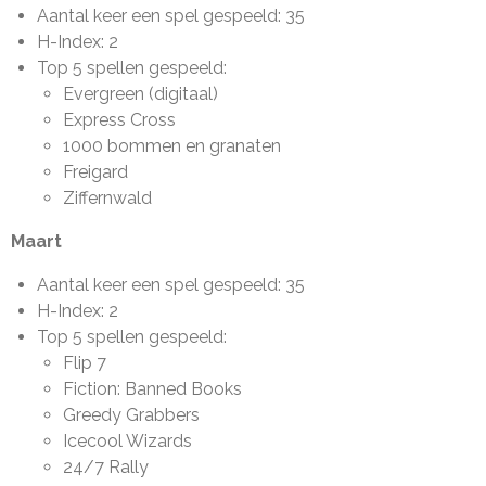
Aantal keer een spel gespeeld: 35
H-Index: 2
Top 5 spellen gespeeld:
Evergreen (digitaal)
Express Cross
1000 bommen en granaten
Freigard
Ziffernwald
Maart
Aantal keer een spel gespeeld: 35
H-Index: 2
Top 5 spellen gespeeld:
Flip 7
Fiction: Banned Books
Greedy Grabbers
Icecool Wizards
24/7 Rally