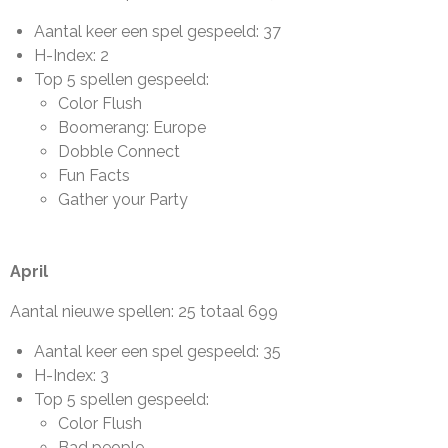
Aantal keer een spel gespeeld: 37
H-Index: 2
Top 5 spellen gespeeld:
Color Flush
Boomerang: Europe
Dobble Connect
Fun Facts
Gather your Party
April
Aantal nieuwe spellen: 25 totaal 699
Aantal keer een spel gespeeld: 35
H-Index: 3
Top 5 spellen gespeeld:
Color Flush
Bad people