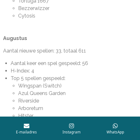
Tortuga 1667
Bezzerwizzer
Cytosis
Augustus
Aantal nieuwe spellen: 33, totaal 611
Aantal keer een spel gespeeld: 56
H-Index: 4
Top 5 spellen gespeeld:
Wingspan (Switch)
Azul Queens Garden
Riverside
Arboretum
Hitster
E-mailadres
Instagram
WhatsApp
Juli