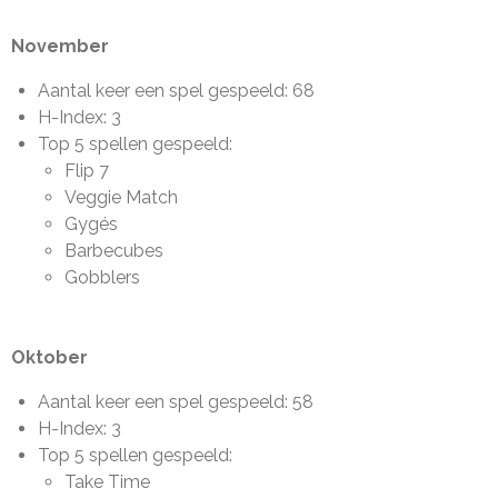
November
Aantal keer een spel gespeeld: 68
H-Index: 3
Top 5 spellen gespeeld:
Flip 7
Veggie Match
Gygés
Barbecubes
Gobblers
Oktober
Aantal keer een spel gespeeld: 58
H-Index: 3
Top 5 spellen gespeeld:
Take Time