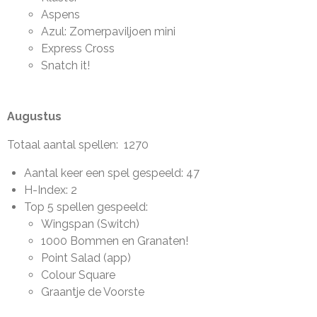
Aspens
Azul: Zomerpaviljoen mini
Express Cross
Snatch it!
Augustus
Totaal aantal spellen: 1270
Aantal keer een spel gespeeld: 47
H-Index: 2
Top 5 spellen gespeeld:
Wingspan (Switch)
1000 Bommen en Granaten!
Point Salad (app)
Colour Square
Graantje de Voorste