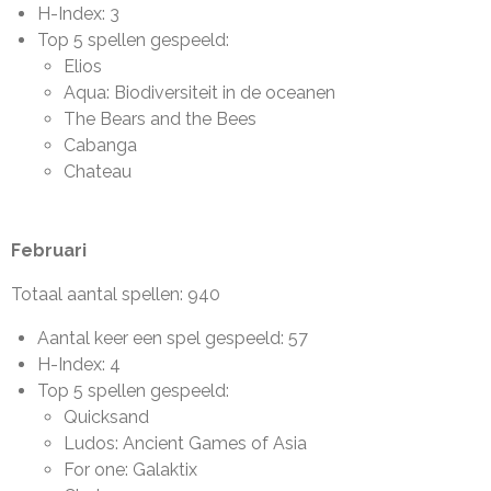
H-Index: 3
Top 5 spellen gespeeld:
Elios
Aqua: Biodiversiteit in de oceanen
The Bears and the Bees
Cabanga
Chateau
Februari
Totaal aantal spellen: 940
Aantal keer een spel gespeeld: 57
H-Index: 4
Top 5 spellen gespeeld:
Quicksand
Ludos: Ancient Games of Asia
For one: Galaktix